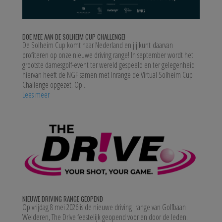
DOE MEE AAN DE SOLHEIM CUP CHALLENGE!
De Solheim Cup komt naar Nederland en jij kunt daarvan
profiteren op onze nieuwe driving range! In september wordt het
grootste damesgolf-event ter wereld gespeeld en ter gelegenheid
hiervan heeft de NGF samen met Inrange de Virtual Solheim Cup
Challenge opgezet. Op...
Lees meer
NIEUWE DRIVING RANGE GEOPEND
Op vrijdag 8 mei 2026 is de nieuwe driving range van Golfbaan
Welderen, The Dr!ve feestelijk geopend voor en door de leden.