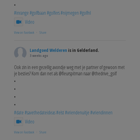
•
#inrange
#golfbaan
#golfers
#nijmegen
#golfnl
Video
View on Facebook
·
Share
Landgoed Welderen
is in Gelderland.
3 weeks ago
Ook zin in een gezellig avondje weg met je partner of gewoon met
je besties? Kom dan net als @fleurspitman naar @thedrive_golf
•
•
•
•
#date
#savethedateideas
#elst
#vriendenuitje
#vriendinnen
Video
View on Facebook
·
Share