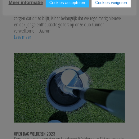
WELCOME TO THE CLUB
Meer informatie
Cookies accepteren
Cookies weigeren
Binnenkort start onze nieuwe campagne!Een mooie en gezonde
club. Daar hebben we allemaal elke dag plezier van. Om ervoor te
zorgen dat dit zo blijft, is het belangrijk dat we regelmatig nieuwe
en ook jonge enthousiaste golfers op onze club kunnen
verwelkomen. Daarom...
Lees meer
OPEN DAG WELDEREN 2023