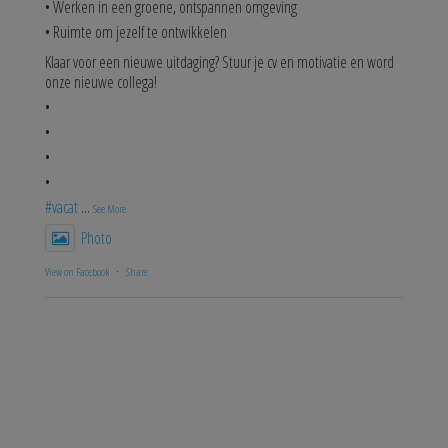
• Werken in een groene, ontspannen omgeving
• Ruimte om jezelf te ontwikkelen
Klaar voor een nieuwe uitdaging? Stuur je cv en motivatie en word
onze nieuwe collega!
•
•
•
•
#vacat
...
See More
Photo
View on Facebook
·
Share