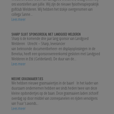
ons voorstellen aan jullie. Wij zijn de nieuwe fysiotherapiepraktijk
golfclub Welderen. Wij hebben het stokje overgenomen van
collega Sanne...
Lees meer
SHARP SLUIT SPONSORDEAL MET LANDGOED WELDEREN
Sharp is de komende drie jaar lang sponsor van Landgoed
Welderen Utrecht – Sharp, leverancier
van bekroonde documentbeheer- en displayoplossingen in de
Benelux, heeft een sponsorovereenkomst gesloten met Landgoed
Welderen in Elst (Gelderland). De duur van de...
Lees meer
NIEUWE GRASMAAIERTJES
We hebben nieuwe grasmaaiertjes in de baan! In het kader van
duurzaam ondernemen hebben we sinds heden twee van deze
kleine opdondertjes op de baan. Deze grasmaaiers laden zichzelf
overdag op door middel van zonnepanelen en rijden vervolgens
van 9 uur 's avonds...
Lees meer