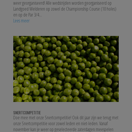
weer georganiseerd! Alle wedstrijden worden georganiseerd op
Landgoed Welderen op zowel de Championship Course (10 holes)
en op de Par 3/4...
Lees meer
SNERTCOMPETITIE
Doe mee met onze Snertcompetitie! Ook dit jaar zijn we terug met
onze Snertcompetitie voor zowel leden en niet-leden. Vanaf
november kan je weer op geselecteerde zaterdagen meespelen