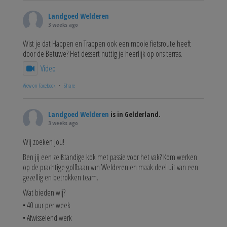
Landgoed Welderen
3 weeks ago
Wist je dat Happen en Trappen ook een mooie fietsroute heeft
door de Betuwe? Het dessert nuttig je heerlijk op ons terras.
Video
View on Facebook
·
Share
Landgoed Welderen
is in Gelderland.
3 weeks ago
Wij zoeken jou!
Ben jij een zelfstandige kok met passie voor het vak? Kom werken
op de prachtige golfbaan van Welderen en maak deel uit van een
gezellig en betrokken team.
Wat bieden wij?
• 40 uur per week
• Afwisselend werk