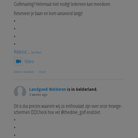
Golfervaring? Helemaal niet nodig! Iedereen kan meedoen.
Reserveer je baan en kom vanavond langs!
•
•
•
•
#dateid
...
See More
Video
View on Facebook
·
Share
Landgoed Welderen
is in Gelderland.
2 weeks ago
Dit is dus precies waarom wij zo enthousiast zijn over onze Inrange-
schermen 😮‍💨Check hoe vet @thedrive_golf eruitziet.
•
•
•