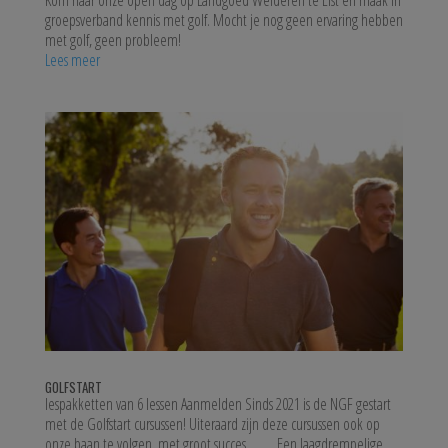
Kom naar onze open dag op Landgoed Welderen te Elst en maak in
groepsverband kennis met golf. Mocht je nog geen ervaring hebben
met golf, geen probleem!
Lees meer
GOLFSTART
lespakketten van 6 lessen Aanmelden Sinds 2021 is de NGF gestart
met de Golfstart cursussen! Uiteraard zijn deze cursussen ook op
onze baan te volgen, met groot succes. Een laagdrempelige