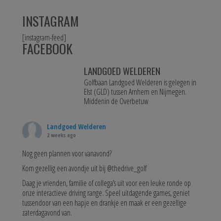
INSTAGRAM
[instagram-feed]
FACEBOOK
LANDGOED WELDEREN
Golfbaan Landgoed Welderen is gelegen in
Elst (GLD) tussen Arnhem en Nijmegen.
Middenin de Overbetuw
Landgoed Welderen
2 weeks ago
Nog geen plannen voor vanavond?
Kom gezellig een avondje uit bij @thedrive_golf
Daag je vrienden, familie of collega’s uit voor een leuke ronde op
onze interactieve driving range. Speel uitdagende games, geniet
tussendoor van een hapje en drankje en maak er een gezellige
zaterdagavond van.