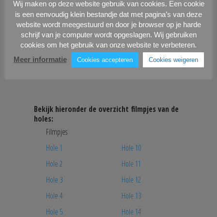
Hole 5
Hole 14
Wij maken op deze website gebruik van cookies. Een cookie
is een eenvoudig klein bestandje dat met pagina’s van deze
Hole 6
Hole 15
website wordt meegestuurd en door je browser op je harde
Hole 7
Hole 16
schrijf van je computer wordt opgeslagen. Wij gebruiken
cookies om het gebruik van onze website te verbeteren.
Hole 8
Hole 17
Meer informatie
Cookies accepteren
Cookies weigeren
Hole 9
Hole 18
Bekijk hieronder de overzicht filmpjes van de
holes:
Filmpjes
Hole 1
Hole 10
Hole 2
Hole 11
Hole 3
Hole 12
Hole 4
Hole 13
Hole 5
Hole 14