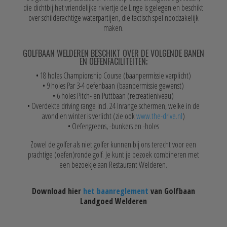
die dichtbij het vriendelijke riviertje de Linge is gelegen en beschikt
over schilderachtige waterpartijen, die tactisch spel noodzakelijk
maken.
GOLFBAAN WELDEREN BESCHIKT OVER DE VOLGENDE BANEN
EN OEFENFACILITEITEN;
• 18 holes Championship Course (baanpermissie verplicht)
• 9 holes Par 3-4 oefenbaan (baanpermissie gewenst)
• 6 holes Pitch- en Puttbaan (recreatieniveau)
• Overdekte driving range incl. 24 Inrange schermen, welke in de
avond en winter is verlicht (zie ook
www.the-drive.nl
)
• Oefengreens, -bunkers en -holes
Zowel de golfer als niet golfer kunnen bij ons terecht voor een
prachtige (oefen)ronde golf. Je kunt je bezoek combineren met
een bezoekje aan Restaurant Welderen.
Download hier
het baanreglement
van Golfbaan
Landgoed Welderen