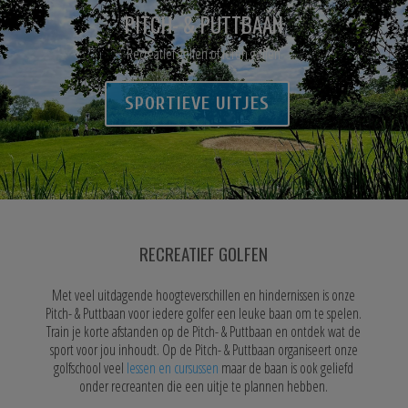
PITCH- & PUTTBAAN
Recreatief golfen of leren golfen
SPORTIEVE UITJES
RECREATIEF GOLFEN
Met veel uitdagende hoogteverschillen en hindernissen is onze
Pitch- & Puttbaan voor iedere golfer een leuke baan om te spelen.
Train je korte afstanden op de Pitch- & Puttbaan en ontdek wat de
sport voor jou inhoudt. Op de Pitch- & Puttbaan organiseert onze
golfschool veel
lessen en cursussen
maar de baan is ook geliefd
onder recreanten die een uitje te plannen hebben.