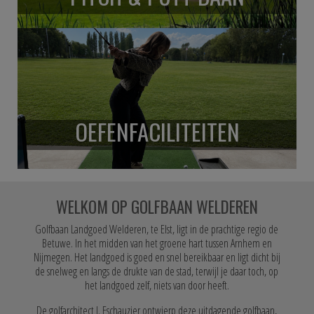
OEFENFACILITEITEN
WELKOM OP GOLFBAAN WELDEREN
Golfbaan Landgoed Welderen, te Elst, ligt in de prachtige regio de
Betuwe. In het midden van het groene hart tussen Arnhem en
Nijmegen. Het landgoed is goed en snel bereikbaar en ligt dicht bij
de snelweg en langs de drukte van de stad, terwijl je daar toch, op
het landgoed zelf, niets van door heeft.
De golfarchitect J. Eschauzier ontwierp deze uitdagende golfbaan,