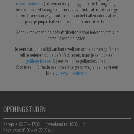
(
www.thedrive.nl
) als een oefen puttinggreen. De Driving Range
beschikt over 24 Inrange schermen, zowel links- als rechtshandige
matten. Tevens kan je gebruik maken van het ballenautomaat, waar
je via je pinpas ballen kan kopen om mee af te slaan.
Gebruik maken van de oefenfaciliteiten is voor iedereen gratis, je
betaalt alleen de ballen.
Je bent natuurlijk altijd van harte welkom om te komen golfen en
zelf te oefenen op de oefenfaciliteiten, maar je kan ook een
golflesje boeken
bij een van onze golfprofessionals.
Voor meer informatie over onze Inrange driving range neem een
kijkje op
www.the-drive.nl
OPENINGSTIJDEN
Receptie: 08:00 – 17:30 uur (weekend tot 16.30 uur)
Restaurant: 08.00 – ca. 22.00 uur