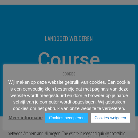
LANDGOED WELDEREN
Course
COOKIES
information
Wij maken op deze website gebruik van cookies. Een cookie
is een eenvoudig klein bestandje dat met pagina’s van deze
website wordt meegestuurd en door je browser op je harde
schrijf van je computer wordt opgeslagen. Wij gebruiken
cookies om het gebruik van onze website te verbeteren.
Meer informatie
Cookies accepteren
Cookies weigeren
Landgoed Welderen is centrally located in Elst in the beautiful green hart
between Arnhem and Nijmegen. The estate is easy and quickly accessible