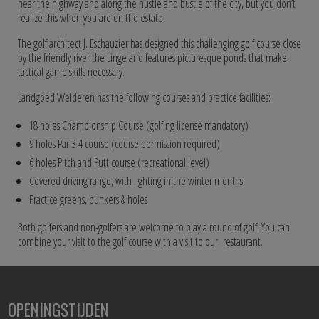
near the highway and along the hustle and bustle of the city, but you don’t
realize this when you are on the estate.
The golf architect J. Eschauzier has designed this challenging golf course close
by the friendly river the Linge and features picturesque ponds that make
tactical game skills necessary.
Landgoed Welderen has the following courses and practice facilities:
18 holes Championship Course (golfing license mandatory)
9 holes Par 3-4 course (course permission required)
6 holes Pitch and Putt course (recreational level)
Covered driving range, with lighting in the winter months
Practice greens, bunkers & holes
Both golfers and non-golfers are welcome to play a round of golf. You can
combine your visit to the golf course with a visit to our restaurant.
OPENINGSTIJDEN