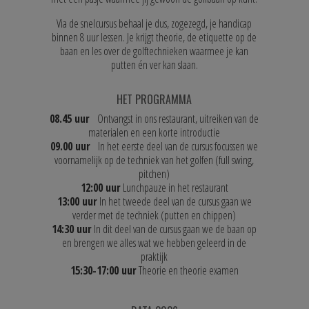
Via de snelcursus behaal je dus, zogezegd, je handicap
binnen 8 uur lessen. Je krijgt theorie, de etiquette op de
baan en les over de golftechnieken waarmee je kan
putten én ver kan slaan.
HET PROGRAMMA
08.45 uur
Ontvangst in ons restaurant, uitreiken van de
materialen en een korte introductie
09.00 uur
In het eerste deel van de cursus focussen we
voornamelijk op de techniek van het golfen (full swing,
pitchen)
12:00 uur
Lunchpauze in het restaurant
13:00 uur
In het tweede deel van de cursus gaan we
verder met de techniek (putten en chippen)
14:30 uur
In dit deel van de cursus gaan we de baan op
en brengen we alles wat we hebben geleerd in de
praktijk
15:30-17:00 uur
Theorie en theorie examen