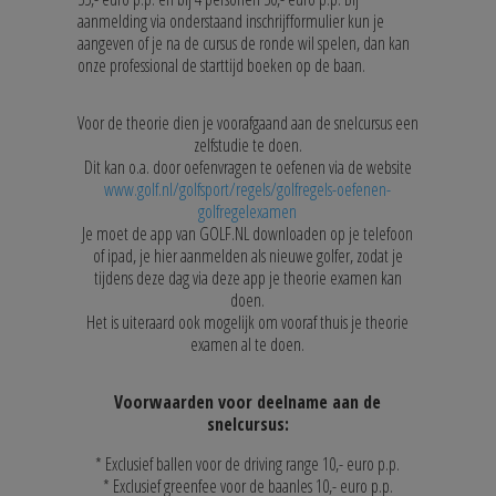
aanmelding via onderstaand inschrijfformulier kun je
aangeven of je na de cursus de ronde wil spelen, dan kan
onze professional de starttijd boeken op de baan.
Voor de theorie dien je voorafgaand aan de snelcursus een
zelfstudie te doen.
Dit kan o.a. door oefenvragen te oefenen via de website
www.golf.nl/golfsport/regels/golfregels-oefenen-
golfregelexamen
Je moet de app van GOLF.NL downloaden op je telefoon
of ipad, je hier aanmelden als nieuwe golfer, zodat je
tijdens deze dag via deze app je theorie examen kan
doen.
Het is uiteraard ook mogelijk om vooraf thuis je theorie
examen al te doen.
Voorwaarden voor deelname aan de
snelcursus:
* Exclusief ballen voor de driving range 10,- euro p.p.
* Exclusief greenfee voor de baanles 10,- euro p.p.