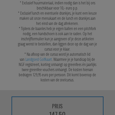
* Exclusief huurmateriaal, indien nodig dan is het bij ons
beschikbaar voor 10,- euro p.p.
* Exclusief lunch en eventuele drankjes, je kunt een keuze
maken uit onze menukaart en de lunch en drankjes aan
het eind van de dag afrekenen.
* Tijdens de baanles heb je eigen ballen en een pitchfork
nodig, een handschoen is ook aan te raden. Op het
inschrijfformulier kun je aangeven of je deze artikelen
graag wenst te bestellen, dan liggen deze op de dag van je
cursus voor je klaar.
*
Na afloop van de cursus word je automatisch lid
van
Landgoed Golfkaart
. Waarmee je je handicap bij de
NGF registreert, korting ontvangt op greenfees én jaarlijks
twee greenfee vouchers ontvangt. De kosten hiervan
bedragen 129,95 euro per persoon. Dit komt bovenop de
kosten van de snelcursus.
PRIJS
147,50