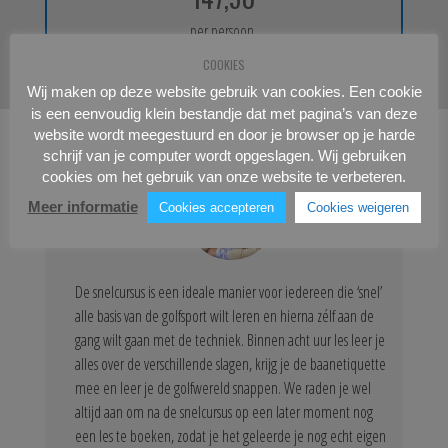
per persoon
COOKIES
Wij maken op deze website gebruik van cookies. Een cookie
is een eenvoudig klein bestandje dat met pagina’s van deze
website wordt meegestuurd en door je browser op je harde
schrijf van je computer wordt opgeslagen. Wij gebruiken
cookies om het gebruik van onze website te verbeteren.
Meer informatie
Cookies accepteren
Cookies weigeren
De snelcursus is een ideale manier voor iedereen die ‘snel’
alle basis van de golfsport wilt leren en hierna zélf aan de
gang wilt gaan met de techniek. Binnen acht uur les leer je
alles over de verschillende slagen, krijg je de baanetiquette
mee en leer je de golfwereld snappen. We raden je wel
altijd aan om na de snelcursus op een later moment nog
een les te boeken, zodat je het geleerde je nog echt eigen