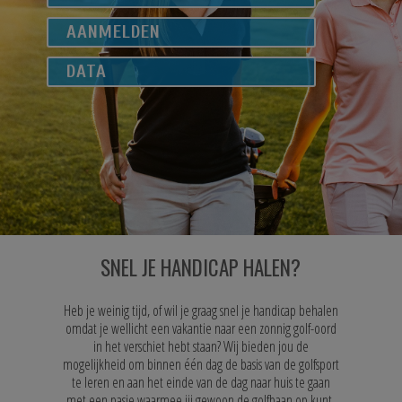
AANMELDEN
DATA
SNEL JE HANDICAP HALEN?
Heb je weinig tijd, of wil je graag snel je handicap behalen
omdat je wellicht een vakantie naar een zonnig golf-oord
in het verschiet hebt staan? Wij bieden jou de
mogelijkheid om binnen één dag de basis van de golfsport
te leren en aan het einde van de dag naar huis te gaan
met een pasje waarmee jij gewoon de golfbaan op kunt.