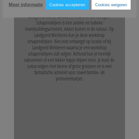
Meer informatie
Cookies accepteren
Cookies weigeren
Op zoek naar een andere leuke en originele sportieve
bezigheid voor je familie, vrienden of uw collega’s?
Schapendrijven is een unieke en ludieke
teambuildingsactiviteit, lekker buiten in de natuur. Op
Landgoed Welderen kun je deze workshop
schapendrijven. Kies voor ontvangst op locatie of bij
Landgoed Welderen waarna je een workshop
schapendrijven zult volgen. Achteraf kun je heerlijk
naborrelen of een lekker hapje blijven eten. Je kunt de
cursus volgen met kleine of grote groepen en is een
fantastische activiteit voor zowel familie- als
personeelsuitjes.