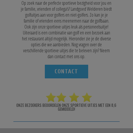
Op zoek naar de perfecte sportieve bezigheid voor jou en
je familie, vrienden of collega’s? Landgoed Welderen biedt
golfuitjes aan voor golfers en niet-golfers. Zo kan je je
familie of vrienden eens meenemen naar de golfbaan.
Ook zijn onze sportieve uitjes leuk als personeelsuitje!
Uiteraard is een combinatie van golf en een bezoek aan
het restaurant altijd mogelijk. Hieronder zie je de diverse
opties die we aanbieden. Nog vragen over de
verschillende sportieve uitjes die te beleven zijn? Neem
dan contact met ons op.
CONTACT
ONZE BEZOEKERS BEOORDELEN ONZE SPORTIEVE UITJES MET EEN 8,6
GEMIDDELD!