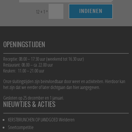
INDIENEN
=
12 + 1
OPENINGSTIJDEN
Receptie: 08:00 – 17:30 uur (weekend tot 16.30 uur)
Restaurant: 08.00 – ca. 22.00 uur
Keuken: 11.00 – 21.00 uur
Onze sluitingstijden zijn beïnvloedbaar door weer en activiteiten. Hierdoor kan
het zijn dat we eerder of later dichtgaan dan hier aangegeven.
Gesloten op 25 december en 1 januari.
NIEUWTJES & ACTIES
KERSTBRUNCHEN OP LANDGOED Welderen
Snertcompetitie