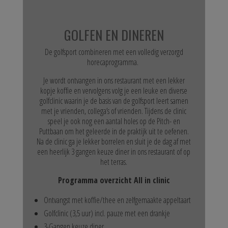
GOLFEN EN DINEREN
De golfsport combineren met een volledig verzorgd
horecaprogramma.
Je wordt ontvangen in ons restaurant met een lekker
kopje koffie en vervolgens volg je een leuke en diverse
golfclinic waarin je de basis van de golfsport leert samen
met je vrienden, collega’s of vrienden. Tijdens de clinic
speel je ook nog een aantal holes op de Pitch- en
Puttbaan om het geleerde in de praktijk uit te oefenen.
Na de clinic ga je lekker borrelen en sluit je de dag af met
een heerlijk 3 gangen keuze diner in ons restaurant of op
het terras.
Programma overzicht All in clinic
Ontvangst met koffie/thee en zelfgemaakte appeltaart
Golfclinic (3,5 uur) incl. pauze met een drankje
3-Gangen keuze diner