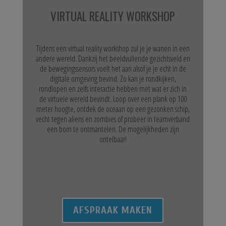
VIRTUAL REALITY WORKSHOP
Tijdens een virtual reality workshop zul je je wanen in een
andere wereld. Dankzij het beeldvullende gezichtsveld en
de bewegingssensors voelt het aan alsof je je echt in de
digitale omgeving bevind. Zo kan je rondkijken,
rondlopen en zelfs interactie hebben met wat er zich in
de virtuele wereld bevindt. Loop over een plank op 100
meter hoogte, ontdek de oceaan op een gezonken schip,
vecht tegen aliens en zombies of probeer in teamverband
een bom te ontmantelen. De mogelijkheden zijn
ontelbaar!
AFSPRAAK MAKEN