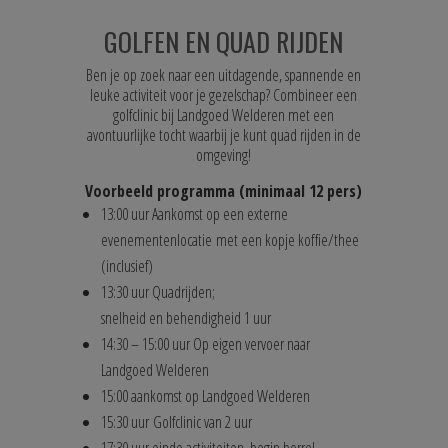
GOLFEN EN QUAD RIJDEN
Ben je op zoek naar een uitdagende, spannende en
leuke activiteit voor je gezelschap? Combineer een
golfclinic bij Landgoed Welderen met een
avontuurlijke tocht waarbij je kunt quad rijden in de
omgeving!
Voorbeeld programma (minimaal 12 pers)
13:00 uur Aankomst op een externe
evenementenlocatie met een kopje koffie/thee
(inclusief)
13:30 uur Quadrijden;
snelheid en behendigheid 1 uur
14:30 – 15:00 uur Op eigen vervoer naar
Landgoed Welderen
15:00 aankomst op Landgoed Welderen
15:30 uur Golfclinic van 2 uur
17:30 uur einde activiteiten, begin borrel