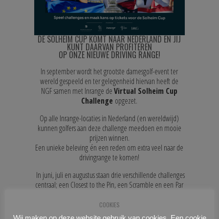
DE SOLHEIM CUP KOMT NAAR NEDERLAND EN JIJ
KUNT DAARVAN PROFITEREN
OP ONZE NIEUWE DRIVING RANGE!
In september wordt het grootste damesgolf-event ter
wereld gespeeld en ter gelegenheid hiervan heeft de
NGF samen met Inrange de
Virtual Solheim Cup
Challenge
opgezet.
Op alle Inrange-locaties in Nederland (en wereldwijd)
kunnen golfers aan deze challenge meedoen en mooie
prijzen winnen.
Een unieke beleving én een reden om extra veel naar de
drivingrange te komen!
In juni, juli en augustus staan drie verschillende challenges
centraal; een Closest to the Pin, een Scramble en een Par
3-challenge.
Via de schermen, of de app van Inrange kun je je
COOKIES
aanmelden en op onze driving range meedoen met de
Wij maken op deze website gebruik van cookies. Een cookie