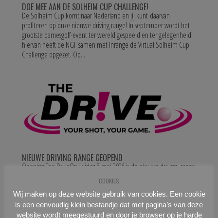
DOE MEE AAN DE SOLHEIM CUP CHALLENGE!
De Solheim Cup komt naar Nederland en jij kunt daarvan
profiteren op onze nieuwe driving range! In september wordt het
grootste damesgolf-event ter wereld gespeeld en ter gelegenheid
hiervan heeft de NGF samen met Inrange de Virtual Solheim Cup
Challenge opgezet. Op...
NIEUWE DRIVING RANGE GEOPEND
Opening The Dr!veOp vrijdag 8 mei 2026 is de nieuwe driving range
van Golfbaan Welderen, The Dr!ve feestelijk geopend voor en door
COOKIES
de leden. Enthousiaste reacties en zelf een balletje slaan onder het
Wij maken op deze website gebruik van cookies. Een cookie
genot van een hapje en een drankje zorgde voor een leuke avond
en...
is een eenvoudig klein bestandje dat met pagina’s van deze
website wordt meegestuurd en door je browser op je harde