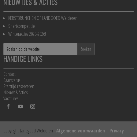
NIEUWTJES & ACTIES
KERSTBRUNCHEN OP LANDGOED Welderen
Snertcompetitie
Winteracties 2025-2026!
HANDIGE LINKS
Contact
Baanstatus
Starttijd reserveren
Nieuws & Acties
Vacatures
Copyright-Landgoed Welderen|
Algemene voorwaarden
|
Privacy