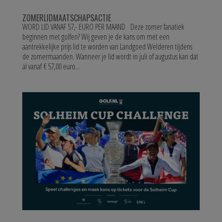
ZOMERLIDMAATSCHAPSACTIE
WORD LID VANAF 57,- EURO PER MAAND Deze zomer fanatiek
beginnen met golfen? Wij geven je de kans om met een
aantrekkelijke prijs lid te worden van Landgoed Welderen tijdens
de zomermaanden. Wanneer je lid wordt in juli of augustus kan dat
al vanaf € 57,00 euro...