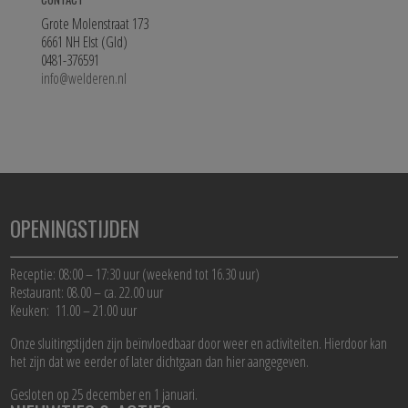
Grote Molenstraat 173
6661 NH Elst (Gld)
0481-376591
info@welderen.nl
OPENINGSTIJDEN
Receptie: 08:00 – 17:30 uur (weekend tot 16.30 uur)
Restaurant: 08.00 – ca. 22.00 uur
Keuken: 11.00 – 21.00 uur
Onze sluitingstijden zijn beïnvloedbaar door weer en activiteiten. Hierdoor kan
het zijn dat we eerder of later dichtgaan dan hier aangegeven.
Gesloten op 25 december en 1 januari.