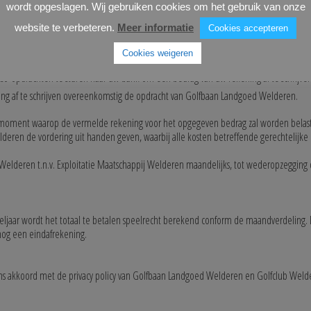
wordt opgeslagen. Wij gebruiken cookies om het gebruik van onze
ij 4% extra rentevergoeding voor de automatische incasso zal worden berekend.
website te verbeteren.
Meer informatie
Cookies accepteren
rden afgeschreven.
Cookies weigeren
mming aan
-opdrachten te sturen naar uw bank om een bedrag van uw rekening af te schrijven
g af te schrijven overeenkomstig de opdracht van Golfbaan Landgoed Welderen.
 moment waarop de vermelde rekening voor het opgegeven bedrag zal worden belast. 
eren de vordering uit handen geven, waarbij alle kosten betreffende gerechtelijke 
deren t.n.v. Exploitatie Maatschappij Welderen maandelijks, tot wederopzegging de
ljaar wordt het totaal te betalen speelrecht berekend conform de maandverdeling. D
nog een eindafrekening.
evens akkoord met de privacy policy van Golfbaan Landgoed Welderen en Golfclub Welde