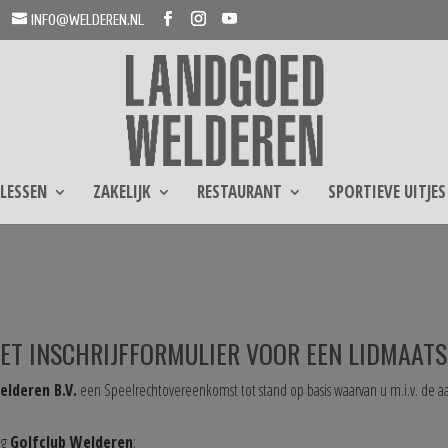
INFO@WELDEREN.NL
LESSEN
ZAKELIJK
RESTAURANT
SPORTIEVE UITJES
ET INSCHRIJFFORMULIER VOOR EEN LIDMAAT
elderen B.V.
een Speelrechtovereenkomst tot stand op basis waarvan u m.i.v. de a
ng
Golfclub Welderen
;