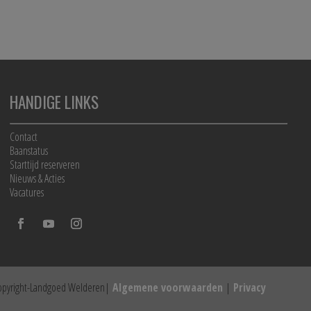
HANDIGE LINKS
Contact
Baanstatus
Starttijd reserveren
Nieuws & Acties
Vacatures
opyright-Landgoed Welderen|
Algemene voorwaarden
|
Privacy