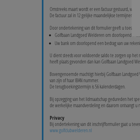
Omstreeks maart wordt er een factuur gestuurd, waarb
De factuur zal in 12 gelijke maandelijkse termijnen wo
Door ondertekening van dit formulier geeft u toeste
Golfbaan Landgoed Welderen om doorlopend incasso
Uw bank om doorlopend een bedrag van uw rekenin
U dient steeds voor voldoende saldo te zorgen op het
heeft plaats gevonden dan kan Golfbaan Landgoed Weld
Bovengenoemde machtigt hierbij Golfbaan Landgoed Wel
van zijn of haar
IBAN nummer.
De terugboekingstermijn is 56 kalenderdagen.
Bij opzegging van het lidmaatschap gedureden het spee
de werkelijke maandverdeling en daarom ontvangt u 
Privacy
Bij ondertekening van dit inschrijfformulier gaat u t
www.golfclubwelderen.nl