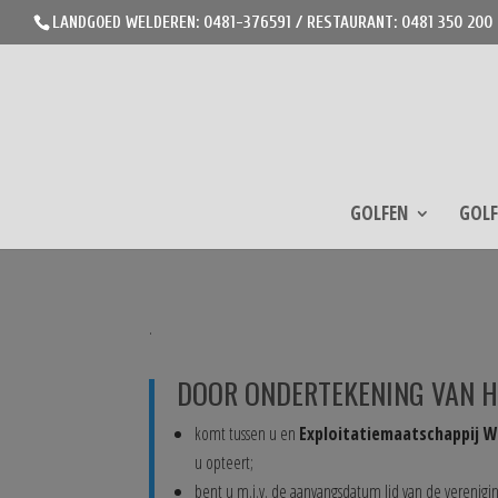
LANDGOED WELDEREN: 0481-376591 / RESTAURANT: 0481 350 200
GOLFEN
GOLF
.
DOOR ONDERTEKENING VAN H
komt tussen u en
Exploitatiemaatschappij W
u opteert;
bent u m.i.v. de aanvangsdatum lid van de verenigi