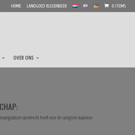
HOME
LANDGOED BLEIJENBEEK
0 ITEMS
OVER ONS
SCHAP:
anvangsdatum speelrecht heeft voor de categorie waarvoor