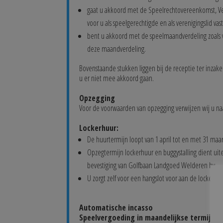
gaat u akkoord met de Speelrechtovereenkomst, Ve
voor u als speelgerechtigde en als vereniging
bent u akkoord met de speelmaandverdeling zoals ver
deze maandverdeling.
Bovenstaande stukken liggen bij de receptie ter inzak
u er niet mee akkoord gaan.
Opzegging
Voor de voorwaarden van opzegging verwijzen wij u n
Lockerhuur:
De huurtermijn loopt van 1 april tot en met 31 maa
Opzegtermijn lockerhuur en buggystalling dient uiter
bevestiging van Golfbaan Landgoed Welderen bv.
U zorgt zelf voor een hangslot voor aan de locker.
Automatische incasso
Speelvergoeding in maandelijkse termijnen 