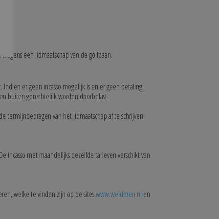
 wegens een lidmaatschap van de golfbaan.
Indien er geen incasso mogelijk is en er geen betaling
en buiten gerechtelijk worden doorbelast.
 termijnbedragen van het lidmaatschap af te schrijven
e incasso met maandelijks dezelfde tarieven verschikt van
ren, welke te vinden zijn op de sites
www.welderen.nl
en