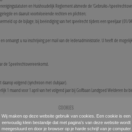
renigingsstatuten en Huishoudelijk Reglement alsmede de ‘Gebruiks-/speelrechtove
slid vastgelegde en daaruit voortvloeiende rechten en plichten;
meld op de bijlage; bij beëindiging van het speelrecht tijdens een speeljaar (01/04 
e en ontvangt u na inschrijving per mail van de ledenadministratie. U heeft de mogel
aar de Speelrechtovereenkomst.
rt daarop volgend (synchroon met clubjaar).
lijk 1 maand voor 1 april van het volgend jaar bij Golfbaan Landgoed Welderen bv binn
COOKIES
Wij maken op deze website gebruik van cookies. Een cookie is een
eenvoudig klein bestandje dat met pagina’s van deze website wordt
incl. clubcontributie
meegestuurd en door je browser op je harde schrijf van je computer