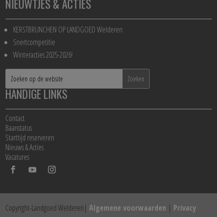
NIEUWTJES & ACTIES
KERSTBRUNCHEN OP LANDGOED Welderen
Snertcompetitie
Winteracties 2025-2026!
HANDIGE LINKS
Contact
Baanstatus
Starttijd reserveren
Nieuws & Acties
Vacatures
Copyright-Landgoed Welderen|
Algemene voorwaarden
|
Privacy