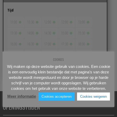
Tijd
11:00
11:30
12:00
12:00
13:00
13:30
14:00
14:30
15:00
15:30
16:00
16:30
17:00
17:30
18:00
18:30
19:00
19:30
20:00
20:30
COOKIES
Wij maken op deze website gebruik van cookies. Een cookie
is een eenvoudig klein bestandje dat met pagina’s van deze
website wordt meegestuurd en door je browser op je harde
schrijf van je computer wordt opgeslagen. Wij gebruiken
cookies om het gebruik van onze website te verbeteren.
Meer informatie
Cookies accepteren
Cookies weigeren
OPENINGSTIJDEN