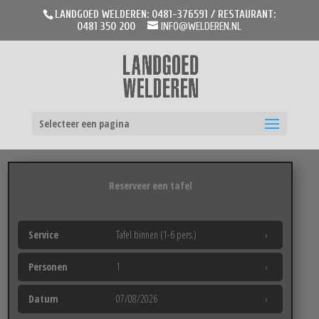
LANDGOED WELDEREN: 0481-376591 / RESTAURANT:
0481 350 200
INFO@WELDEREN.NL
Selecteer een pagina
Reserveer een tafel
Service
Tafel binnen (1-6 pers.)
›
Personen
1
›
Datum
07/08/2026
›