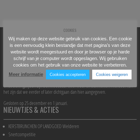
COOKIES
Wij maken op deze website gebruik van cookies. Een cookie
OPENINGSTIJDEN
is een eenvoudig klein bestandje dat met pagina’s van deze
website wordt meegestuurd en door je browser op je harde
schrijf van je computer wordt opgeslagen. Wij gebruiken
Receptie: 08:00 – 17:30 uur (weekend tot 16.30 uur)
cookies om het gebruik van onze website te verbeteren.
Restaurant: 08.00 – ca. 22.00 uur
Keuken: 11.00 – 21.00 uur
Meer informatie
Cookies accepteren
Cookies weigeren
Onze sluitingstijden zijn beïnvloedbaar door weer en activiteiten. Hierdoor kan
het zijn dat we eerder of later dichtgaan dan hier aangegeven.
Gesloten op 25 december en 1 januari.
NIEUWTJES & ACTIES
KERSTBRUNCHEN OP LANDGOED Welderen
Snertcompetitie