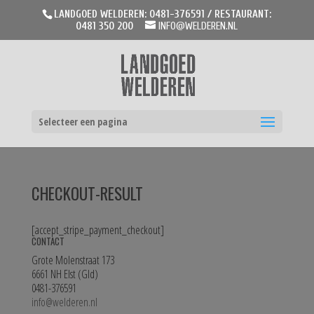
LANDGOED WELDEREN: 0481-376591 / RESTAURANT:
0481 350 200
INFO@WELDEREN.NL
Selecteer een pagina
CHECKOUT-RESULT
[accept_stripe_payment_checkout]
CONTACT
Grote Molenstraat 173
6661 NH Elst (Gld)
0481-376591
info@welderen.nl