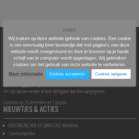
COOKIES
Wij maken op deze website gebruik van cookies. Een cookie
OPENINGSTIJDEN
is een eenvoudig klein bestandje dat met pagina’s van deze
website wordt meegestuurd en door je browser op je harde
schrijf van je computer wordt opgeslagen. Wij gebruiken
Receptie: 08:00 – 17:30 uur (weekend tot 16.30 uur)
cookies om het gebruik van onze website te verbeteren.
Restaurant: 08.00 – ca. 22.00 uur
Keuken: 11.00 – 21.00 uur
Meer informatie
Cookies accepteren
Cookies weigeren
Onze sluitingstijden zijn beïnvloedbaar door weer en activiteiten. Hierdoor kan
het zijn dat we eerder of later dichtgaan dan hier aangegeven.
Gesloten op 25 december en 1 januari.
NIEUWTJES & ACTIES
KERSTBRUNCHEN OP LANDGOED Welderen
Snertcompetitie